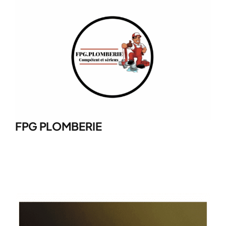
Postuler au réseau
Contact
Le Calculateur Travaux
Financement
FPG PLOMBERIE
Caisse à outils
Boutique